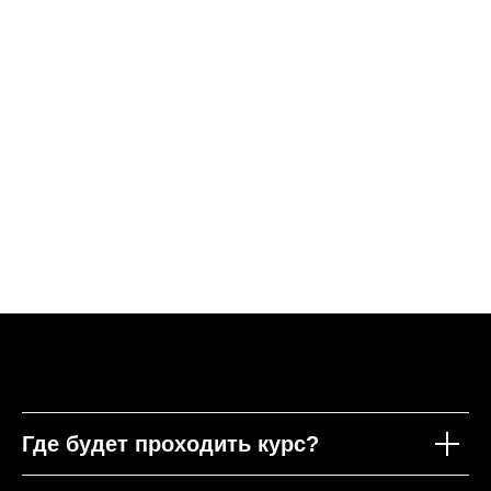
ФАКТЫ:
- окончил ГИТИС, Мастерскую А.И. Шейнина
- снялся в х/ф «Чебурашка»
- сыграл беременного мужчину , собаку и
старика в клипах группы FILATOV&KARAS
(более 40 млн. просмотров)
- снялся в более чем 100 рекламах, 30
сериалах и 5 клипах.
Где будет проходить курс?